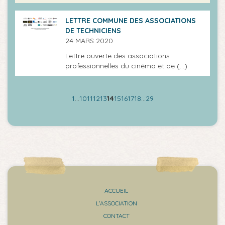
LETTRE COMMUNE DES ASSOCIATIONS
DE TECHNICIENS
24 MARS 2020
Lettre ouverte des associations
professionnelles du cinéma et de (…)
1
…
10
11
12
13
14
15
16
17
18
…
29
ACCUEIL
L’ASSOCIATION
CONTACT