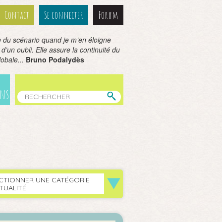
Contact
Se connecter
Forum
le du scénario quand je m’en éloigne
 d’un oubli. Elle assure la continuité du
lobale...
Bruno Podalydès
ens
CTIONNER UNE CATÉGORIE
TUALITÉ