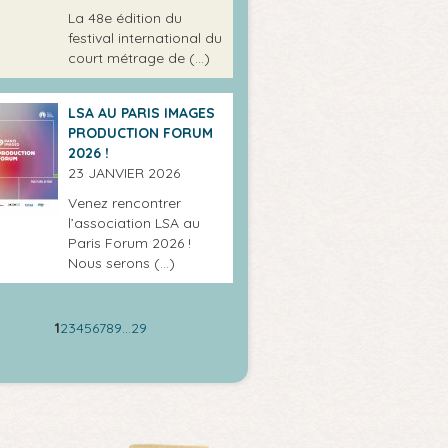
La 48e édition du
festival international du
court métrage de (…)
LSA AU PARIS IMAGES
PRODUCTION FORUM
2026 !
23 JANVIER 2026
Venez rencontrer
l’association LSA au
Paris Forum 2026 !
Nous serons (…)
1
2
3
4
5
6
7
8
9
…
29