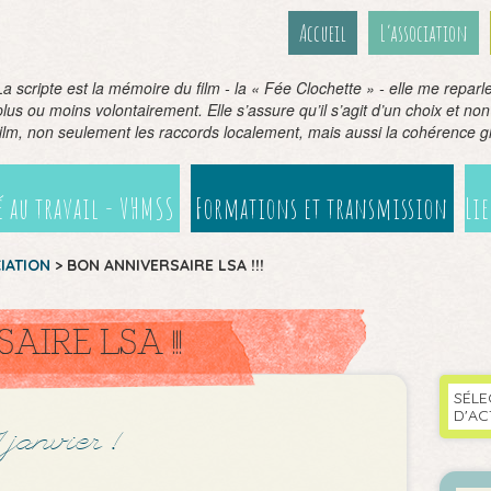
Accueil
L’association
La scripte est la mémoire du film - la « Fée Clochette » - elle me repar
plus ou moins volontairement. Elle s’assure qu’il s’agit d’un choix et non
film, non seulement les raccords localement, mais aussi la cohérence g
 au travail - VHMSS
Formations et transmission
Li
CIATION
>
BON ANNIVERSAIRE LSA !!!
IRE LSA !!!
SÉLE
D'AC
 janvier !