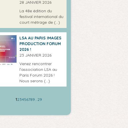
28 JANVIER 2026
La 48e édition du
festival international du
court métrage de (…)
LSA AU PARIS IMAGES
PRODUCTION FORUM
2026 !
23 JANVIER 2026
Venez rencontrer
l’association LSA au
Paris Forum 2026 !
Nous serons (…)
1
2
3
4
5
6
7
8
9
…
29