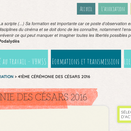
Accueil
L’association
La scripte (...) Sa formation est importante car ce poste d’observation 
disciplines du cinéma et se doit donc de les connaître, notamment l’en
prévenir ce qui peut manquer et imaginer toutes les libertés possibles 
Podalydès
 au travail - VHMSS
Formations et transmission
Li
CIATION
>
41ÈME CÉRÉMONIE DES CÉSARS 2016
IE DES CÉSARS 2016
SÉLE
D'AC