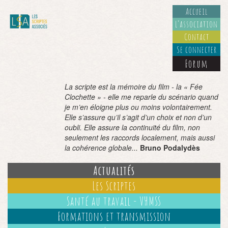
Accueil
L’association
Contact
Se connecter
Forum
La scripte est la mémoire du film - la « Fée
Clochette » - elle me reparle du scénario quand
je m’en éloigne plus ou moins volontairement.
Elle s’assure qu’il s’agit d’un choix et non d’un
oubli. Elle assure la continuité du film, non
seulement les raccords localement, mais aussi
la cohérence globale...
Bruno Podalydès
Actualités
Les Scriptes
Santé au travail - VHMSS
Formations et transmission