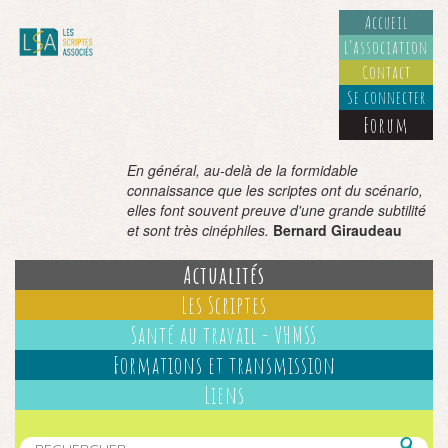
Accueil
L’association
Contact
Se connecter
Forum
En général, au-delà de la formidable
connaissance que les scriptes ont du scénario,
elles font souvent preuve d'une grande subtilité
et sont très cinéphiles.
Bernard Giraudeau
Actualités
Les Scriptes
Santé au travail - VHMSS
Formations et transmission
Liens