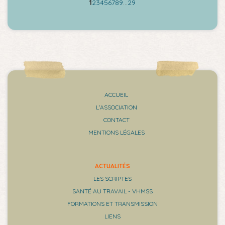
1
2
3
4
5
6
7
8
9
…
29
ACCUEIL
L’ASSOCIATION
CONTACT
MENTIONS LÉGALES
ACTUALITÉS
LES SCRIPTES
SANTÉ AU TRAVAIL - VHMSS
FORMATIONS ET TRANSMISSION
LIENS