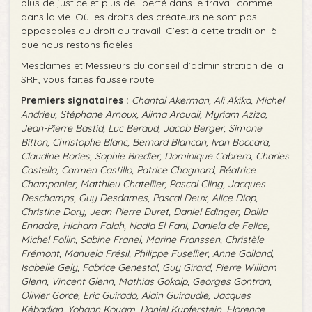
plus de justice et plus de liberté dans le travail comme
dans la vie. Où les droits des créateurs ne sont pas
opposables au droit du travail. C’est à cette tradition là
que nous restons fidèles.
Mesdames et Messieurs du conseil d’administration de la
SRF, vous faites fausse route.
Premiers signataires :
Chantal Akerman, Ali Akika, Michel
Andrieu, Stéphane Arnoux, Alima Arouali, Myriam Aziza,
Jean-Pierre Bastid, Luc Beraud, Jacob Berger, Simone
Bitton, Christophe Blanc, Bernard Blancan, Ivan Boccara,
Claudine Bories, Sophie Bredier, Dominique Cabrera, Charles
Castella, Carmen Castillo, Patrice Chagnard, Béatrice
Champanier, Matthieu Chatellier, Pascal Cling, Jacques
Deschamps, Guy Desdames, Pascal Deux, Alice Diop,
Christine Dory, Jean-Pierre Duret, Daniel Edinger, Dalila
Ennadre, Hicham Falah, Nadia El Fani, Daniela de Felice,
Michel Follin, Sabine Franel, Marine Franssen, Christèle
Frémont, Manuela Frésil, Philippe Fusellier, Anne Galland,
Isabelle Gely, Fabrice Genestal, Guy Girard, Pierre William
Glenn, Vincent Glenn, Mathias Gokalp, Georges Gontran,
Olivier Gorce, Eric Guirado, Alain Guiraudie, Jacques
Kébadian, Yohann Kouam, Daniel Kupferstein, Florence