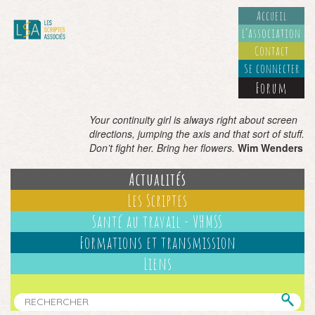
Accueil
L’association
Contact
Se connecter
Forum
Your continuity girl is always right about screen
directions, jumping the axis and that sort of stuff.
Don’t fight her. Bring her flowers.
Wim Wenders
Actualités
Les Scriptes
Santé au travail - VHMSS
Formations et transmission
Liens