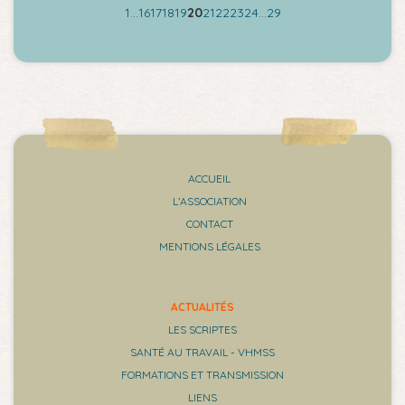
1
…
16
17
18
19
20
21
22
23
24
…
29
ACCUEIL
L’ASSOCIATION
CONTACT
MENTIONS LÉGALES
ACTUALITÉS
LES SCRIPTES
SANTÉ AU TRAVAIL - VHMSS
FORMATIONS ET TRANSMISSION
LIENS