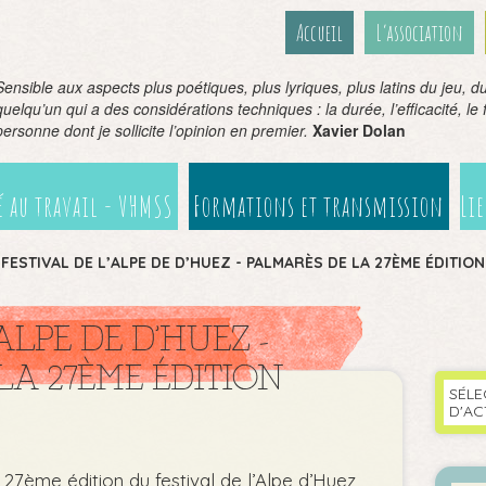
Accueil
L’association
Sensible aux aspects plus poétiques, plus lyriques, plus latins du jeu, du 
quelqu’un qui a des considérations techniques : la durée, l’efficacité, le fil
personne dont je sollicite l’opinion en premier.
Xavier Dolan
 au travail - VHMSS
Formations et transmission
Li
>
FESTIVAL DE L’ALPE DE D’HUEZ - PALMARÈS DE LA 27ÈME ÉDITION
ALPE DE D’HUEZ -
LA 27ÈME ÉDITION
SÉLE
D'AC
 27ème édition du festival de l’Alpe d’Huez