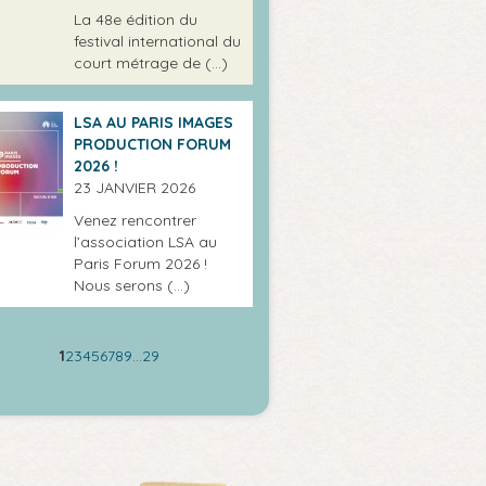
La 48e édition du
festival international du
court métrage de (…)
LSA AU PARIS IMAGES
PRODUCTION FORUM
2026 !
23 JANVIER 2026
Venez rencontrer
l’association LSA au
Paris Forum 2026 !
Nous serons (…)
1
2
3
4
5
6
7
8
9
…
29