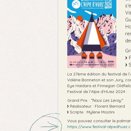
s’
Va
Gu
Ha
re
de
Gr
R
S
La 27ème édition du festival de l’
Valérie Bonneton et son Jury, c
Eye Haïdara et Finnegan Oldfield
Festival de l’Alpe d’HUez 2024 :
Grand Prix :
"Nous Les Leroy"
Réalisateur : Florent Bernard
Scripte : Mylène Mostini
Vous pouvez consulter le palmarès
https://www.festival-alpedhuez.c