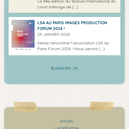
La 48e édition du festival international du
court métrage de (…)
LSA AU PARIS IMAGES PRODUCTION
FORUM 2026 !
23 JANVIER 2026
Venez rencontrer l’association LSA au
Paris Forum 2026 ! Nous serons (…)
1
2
3
4
5
6
7
8
9
…
29
ACCUEIL
L’ASSOCIATION