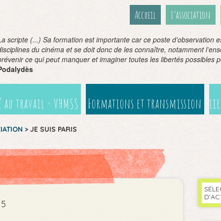
Accueil
L’association
La scripte (...) Sa formation est importante car ce poste d’observation 
disciplines du cinéma et se doit donc de les connaître, notamment l’en
prévenir ce qui peut manquer et imaginer toutes les libertés possibles 
Podalydès
 au travail - VHMSS
Formations et transmission
Li
CIATION
>
JE SUIS PARIS
SÉLE
D'AC
15