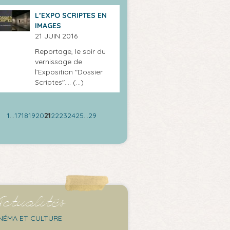
L’EXPO SCRIPTES EN
IMAGES
21 JUIN 2016
Reportage, le soir du
vernissage de
l’Exposition "Dossier
Scriptes".... (…)
1
…
17
18
19
20
21
22
23
24
25
…
29
ctualités
NÉMA ET CULTURE