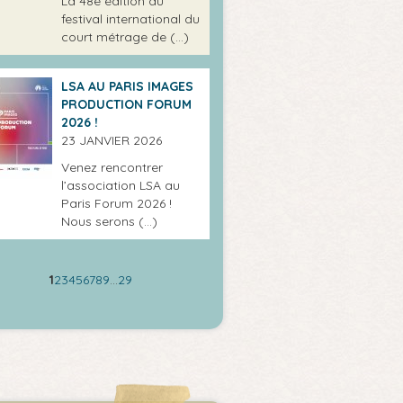
La 48e édition du
festival international du
court métrage de (…)
LSA AU PARIS IMAGES
PRODUCTION FORUM
2026 !
23 JANVIER 2026
Venez rencontrer
l’association LSA au
Paris Forum 2026 !
Nous serons (…)
1
2
3
4
5
6
7
8
9
…
29