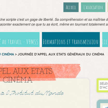
Accueil
L’association
Une scripte c'est un gage de liberté. Sa compréhension et sa maîtrise 
raconter exactement ce que tu as écrit, même en tournant totalement a
 au travail - VHMSS
Formations et transmission
Li
U CINÉMA
>
JOURNÉE D’APPEL AUX ETATS GÉNÉRAUX DU CINÉMA
PEL AUX ETATS
 CINÉMA
SÉLE
D'AC
 à l’Institut du Monde