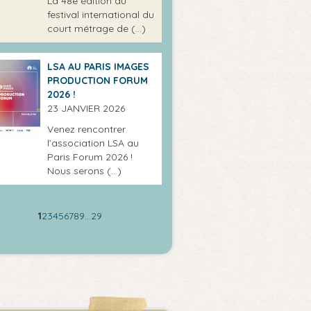
La 48e édition du
festival international du
court métrage de (…)
LSA AU PARIS IMAGES
PRODUCTION FORUM
2026 !
23 JANVIER 2026
Venez rencontrer
l’association LSA au
Paris Forum 2026 !
Nous serons (…)
1
2
3
4
5
6
7
8
9
…
29