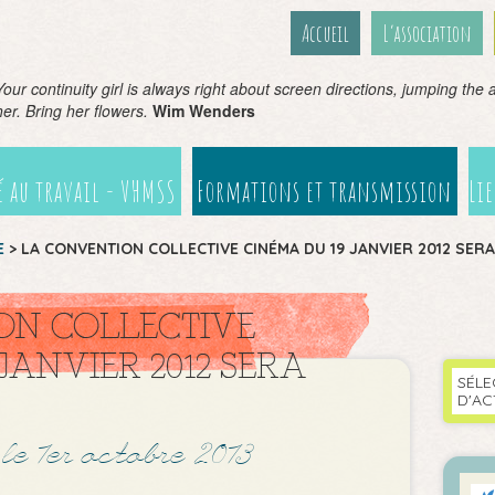
Accueil
L’association
Your continuity girl is always right about screen directions, jumping the ax
her. Bring her flowers.
Wim Wenders
 au travail - VHMSS
Formations et transmission
Li
E
>
LA CONVENTION COLLECTIVE CINÉMA DU 19 JANVIER 2012 SER
ON COLLECTIVE
JANVIER 2012 SERA
SÉLE
D'AC
le 1er octobre 2013