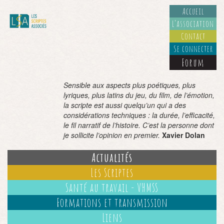
Accueil
L’association
Contact
Se connecter
Forum
Sensible aux aspects plus poétiques, plus
lyriques, plus latins du jeu, du film, de l’émotion,
la scripte est aussi quelqu’un qui a des
considérations techniques : la durée, l’efficacité,
le fil narratif de l’histoire. C’est la personne dont
je sollicite l’opinion en premier.
Xavier Dolan
Actualités
Les Scriptes
Santé au travail - VHMSS
Formations et transmission
Liens