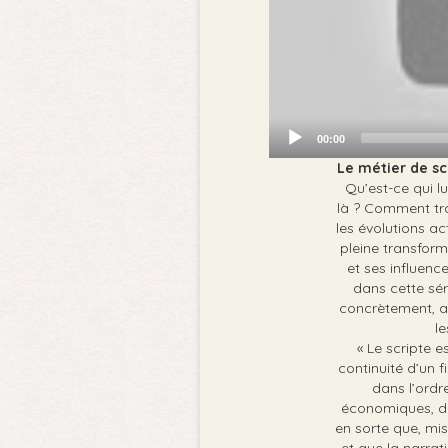
00:00
Le métier de s
Qu’est-ce qui l
là ? Comment trav
les évolutions a
pleine transform
et ses influen
dans cette sér
concrètement, au
l
« Le scripte e
continuité d’un 
dans l’ordr
économiques, do
en sorte que, mis
et que la narrati