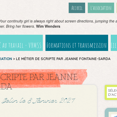
Accueil
L’association
Your continuity girl is always right about screen directions, jumping the ax
her. Bring her flowers.
Wim Wenders
 au travail - VHMSS
Formations et transmission
Li
CIATION
>
LE MÉTIER DE SCRIPTE PAR JEANNE FONTAINE-SARDA
SCRIPTE PAR JEANNE
RDA
SÉLE
D'AC
 Gelin le 8 Janvier 2021