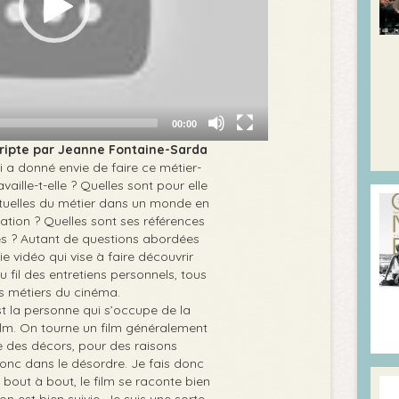
00:00
cripte par Jeanne Fontaine-Sarda
ui a donné envie de faire ce métier-
aille-t-elle ? Quelles sont pour elle
ctuelles du métier dans un monde en
ation ? Quelles sont ses références
ces ? Autant de questions abordées
ie vidéo qui vise à faire découvrir
 fil des entretiens personnels, tous
es métiers du cinéma.
st la personne qui s’occupe de la
film. On tourne un film généralement
e des décors, pour des raisons
nc dans le désordre. Je fais donc
 bout à bout, le film se raconte bien
on est bien suivie. Je suis une sorte