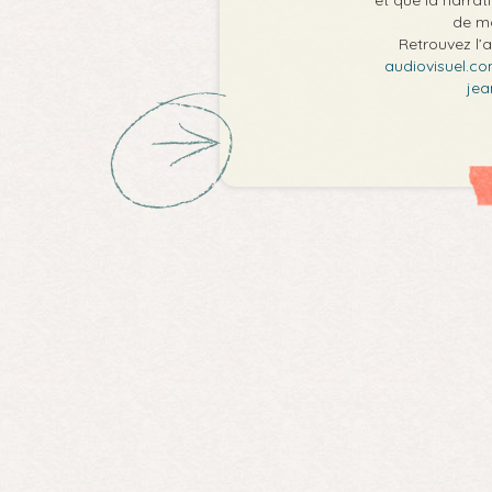
de mo
Retrouvez l’a
audiovisuel.co
jea