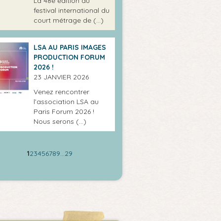
La 48e édition du
festival international du
court métrage de (…)
LSA AU PARIS IMAGES
PRODUCTION FORUM
2026 !
23 JANVIER 2026
Venez rencontrer
l’association LSA au
Paris Forum 2026 !
Nous serons (…)
1
2
3
4
5
6
7
8
9
…
29