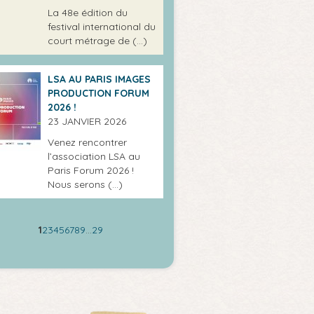
La 48e édition du
festival international du
court métrage de (…)
LSA AU PARIS IMAGES
PRODUCTION FORUM
2026 !
23 JANVIER 2026
Venez rencontrer
l’association LSA au
Paris Forum 2026 !
Nous serons (…)
1
2
3
4
5
6
7
8
9
…
29