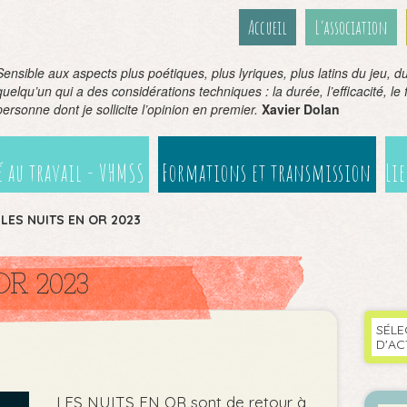
Accueil
L’association
Sensible aux aspects plus poétiques, plus lyriques, plus latins du jeu, du 
quelqu’un qui a des considérations techniques : la durée, l’efficacité, le fil
personne dont je sollicite l’opinion en premier.
Xavier Dolan
 au travail - VHMSS
Formations et transmission
Li
>
LES NUITS EN OR 2023
OR 2023
SÉLE
D'AC
LES NUITS EN OR sont de retour à