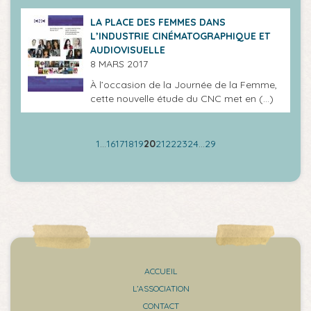
LA PLACE DES FEMMES DANS
L’INDUSTRIE CINÉMATOGRAPHIQUE ET
AUDIOVISUELLE
8 MARS 2017
À l’occasion de la Journée de la Femme,
cette nouvelle étude du CNC met en (…)
1
…
16
17
18
19
20
21
22
23
24
…
29
ACCUEIL
L’ASSOCIATION
CONTACT