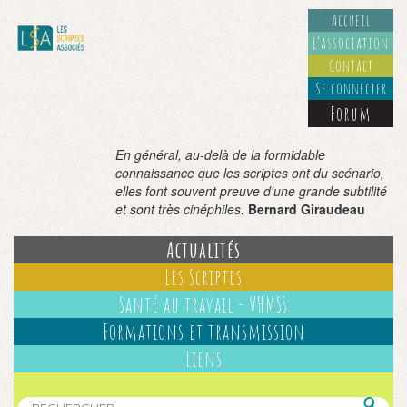
Accueil
L’association
Contact
Se connecter
Forum
En général, au-delà de la formidable
connaissance que les scriptes ont du scénario,
elles font souvent preuve d'une grande subtilité
et sont très cinéphiles.
Bernard Giraudeau
Actualités
Les Scriptes
Santé au travail - VHMSS
Formations et transmission
Liens