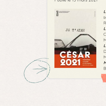
L
s
R
L
C
M
L
D
M
M
B