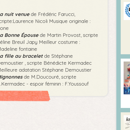
a nuit venue
de Frédéric Farucci,
cripte:Laurence Nicoli Musique originale :
one
a Bonne
Épouse
de Martin Provost, scripte
éline Breuil Japy Meilleur costume :
adeline fontaine
a fille au
bracelet
de Stéphane
emoustier , scripte Bénédicte Kermadec
eilleure adatation Stéphane Demoustier
ignonnes
de M.Doucouré, scripte
.Kermadec - espoir féminin : F.Youssouf