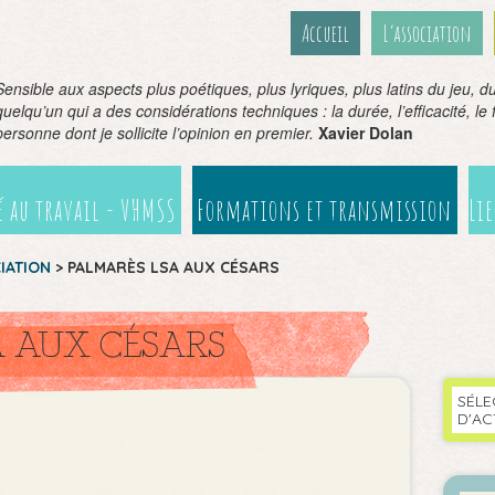
Accueil
L’association
Sensible aux aspects plus poétiques, plus lyriques, plus latins du jeu, du 
quelqu’un qui a des considérations techniques : la durée, l’efficacité, le fil
personne dont je sollicite l’opinion en premier.
Xavier Dolan
 au travail - VHMSS
Formations et transmission
Li
CIATION
>
PALMARÈS LSA AUX CÉSARS
A AUX CÉSARS
SÉLE
D'AC