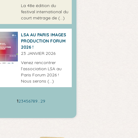
La 48e édition du
festival international du
court métrage de (…)
LSA AU PARIS IMAGES
PRODUCTION FORUM
2026 !
23 JANVIER 2026
Venez rencontrer
l’association LSA au
Paris Forum 2026 !
Nous serons (…)
1
2
3
4
5
6
7
8
9
…
29