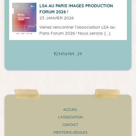
LSA AU PARIS IMAGES PRODUCTION
FORUM 2026 !
23 JANVIER 2026
Venez rencontrer l’association LSA au
Paris Forum 2026 ! Nous serons (…)
1
2
3
4
5
6
7
8
9
…
29
ACCUEIL
L’ASSOCIATION
CONTACT
MENTIONS LÉGALES