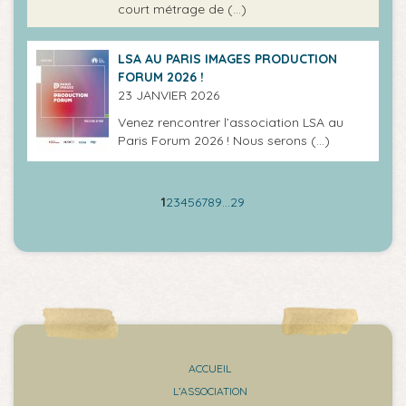
court métrage de (…)
LSA AU PARIS IMAGES PRODUCTION
FORUM 2026 !
23 JANVIER 2026
Venez rencontrer l’association LSA au
Paris Forum 2026 ! Nous serons (…)
1
2
3
4
5
6
7
8
9
…
29
ACCUEIL
L’ASSOCIATION