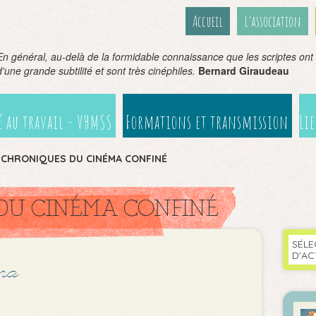
Accueil
L’association
En général, au-delà de la formidable connaissance que les scriptes ont 
d'une grande subtilité et sont très cinéphiles.
Bernard Giraudeau
 au travail - VHMSS
Formations et transmission
Li
>
CHRONIQUES DU CINÉMA CONFINÉ
DU CINÉMA CONFINÉ
SÉLE
D'AC
éma