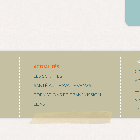
A
ACTUALITÉS
CI
LES SCRIPTES
AC
SANTÉ AU TRAVAIL - VHMSS
LE
FORMATIONS ET TRANSMISSION
VI
LIENS
EX