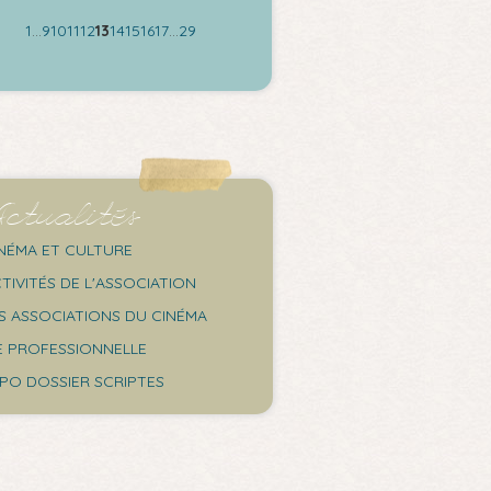
1
…
9
10
11
12
13
14
15
16
17
…
29
ctualités
NÉMA ET CULTURE
TIVITÉS DE L'ASSOCIATION
S ASSOCIATIONS DU CINÉMA
E PROFESSIONNELLE
PO DOSSIER SCRIPTES