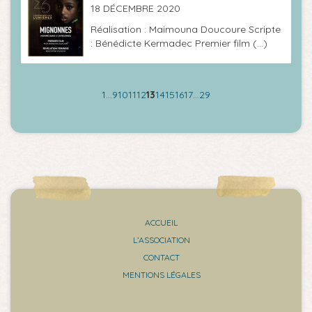
18 DÉCEMBRE 2020
Réalisation : Maimouna Doucoure Scripte
: Bénédicte Kermadec Premier film (…)
1
…
9
10
11
12
13
14
15
16
17
…
29
ACCUEIL
L’ASSOCIATION
CONTACT
MENTIONS LÉGALES