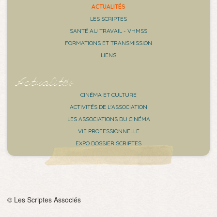
ACTUALITÉS
LES SCRIPTES
SANTÉ AU TRAVAIL - VHMSS
FORMATIONS ET TRANSMISSION
LIENS
Actualités
CINÉMA ET CULTURE
ACTIVITÉS DE L'ASSOCIATION
LES ASSOCIATIONS DU CINÉMA
VIE PROFESSIONNELLE
EXPO DOSSIER SCRIPTES
© Les Scriptes Associés