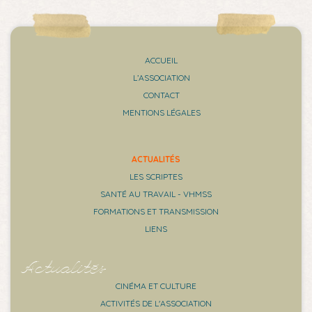
ACCUEIL
L’ASSOCIATION
CONTACT
MENTIONS LÉGALES
ACTUALITÉS
LES SCRIPTES
SANTÉ AU TRAVAIL - VHMSS
FORMATIONS ET TRANSMISSION
LIENS
Actualités
CINÉMA ET CULTURE
ACTIVITÉS DE L'ASSOCIATION