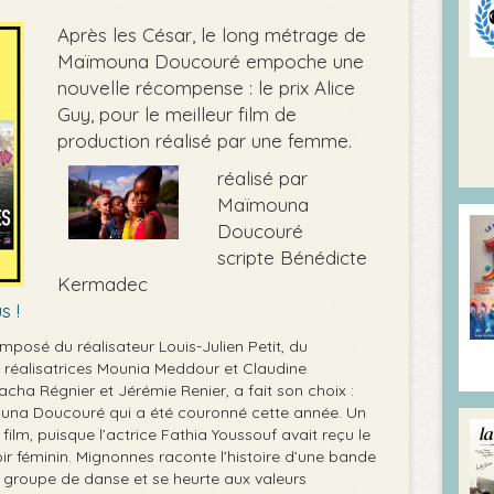
Après les César, le long métrage de
Maïmouna Doucouré empoche une
nouvelle récompense : le prix Alice
Guy, pour le meilleur film de
production réalisé par une femme.
réalisé par
Maïmouna
Doucouré
scripte Bénédicte
Kermadec
s !
omposé du réalisateur Louis-Julien Petit, du
s réalisatrices Mounia Meddour et Claudine
ha Régnier et Jérémie Renier, a fait son choix :
ouna Doucouré qui a été couronné cette année. Un
ilm, puisque l’actrice Fathia Youssouf avait reçu le
ir féminin. Mignonnes raconte l’histoire d’une bande
n groupe de danse et se heurte aux valeurs