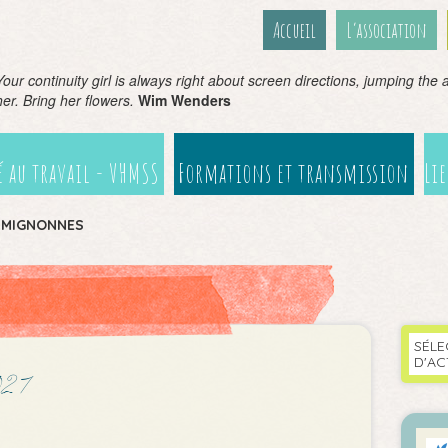
Accueil
L’association
Your continuity girl is always right about screen directions, jumping the ax
her. Bring her flowers.
Wim Wenders
 au travail - VHMSS
Formations et transmission
Li
>
MIGNONNES
SÉLE
D'AC
021