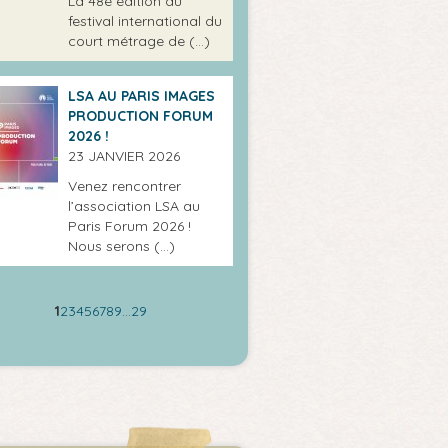
La 48e édition du
festival international du
court métrage de (…)
LSA AU PARIS IMAGES
PRODUCTION FORUM
2026 !
23 JANVIER 2026
Venez rencontrer
l’association LSA au
Paris Forum 2026 !
Nous serons (…)
1
2
3
4
5
6
7
8
9
…
29