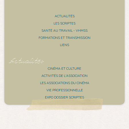
ACTUALITÉS
LES SCRIPTES
SANTÉ AU TRAVAIL - VHMSS
FORMATIONS ET TRANSMISSION
LIENS
Actualités
CINÉMA ET CULTURE
ACTIVITÉS DE L'ASSOCIATION
LES ASSOCIATIONS DU CINÉMA
VIE PROFESSIONNELLE
EXPO DOSSIER SCRIPTES