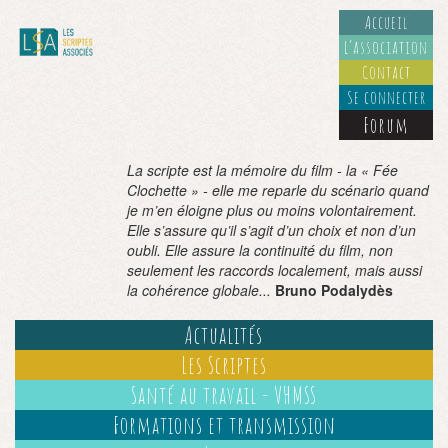
Accueil
L’association
Contact
Se connecter
Forum
La scripte est la mémoire du film - la « Fée
Clochette » - elle me reparle du scénario quand
je m’en éloigne plus ou moins volontairement.
Elle s’assure qu’il s’agit d’un choix et non d’un
oubli. Elle assure la continuité du film, non
seulement les raccords localement, mais aussi
la cohérence globale...
Bruno Podalydès
Actualités
Les Scriptes
Santé au travail - VHMSS
Formations et transmission