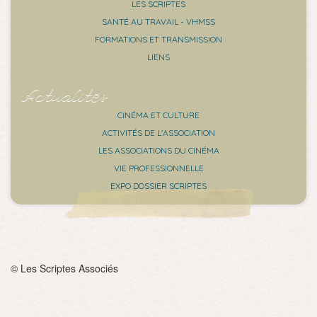
LES SCRIPTES
SANTÉ AU TRAVAIL - VHMSS
FORMATIONS ET TRANSMISSION
LIENS
Actualités
CINÉMA ET CULTURE
ACTIVITÉS DE L'ASSOCIATION
LES ASSOCIATIONS DU CINÉMA
VIE PROFESSIONNELLE
EXPO DOSSIER SCRIPTES
© Les Scriptes Associés