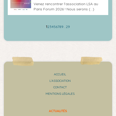
Venez rencontrer l’association LSA au
Paris Forum 2026 ! Nous serons (…)
1
2
3
4
5
6
7
8
9
…
29
ACCUEIL
L’ASSOCIATION
CONTACT
MENTIONS LÉGALES
ACTUALITÉS