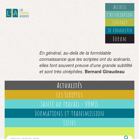
Accueil
L’association
Contact
Se connecter
Forum
En général, au-delà de la formidable
connaissance que les scriptes ont du scénario,
elles font souvent preuve d'une grande subtilité
et sont très cinéphiles.
Bernard Giraudeau
Actualités
Les Scriptes
Santé au travail - VHMSS
Formations et transmission
Liens